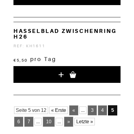
HASSELBLAD ZWISCHENRING
H26
REF: KH1611
pro Tag
€5,50
+
Seite 5 von 12
« Erste
«
...
3
4
5
6
7
...
10
...
»
Letzte »